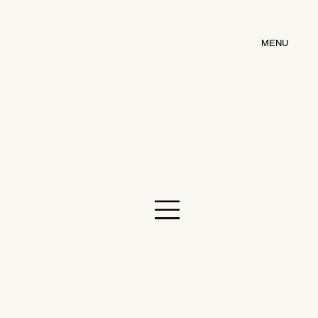
MENU
Des identités visuelles aux supports de
communication, en passant par les sites vitrines,
je crée des
outils clairs
,
cohérents
et pensés pour
valoriser votre image
.